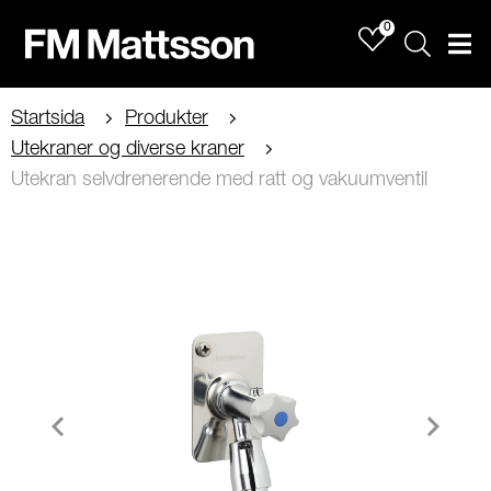
0
Sök
Men
Startsida
Produkter
Utekraner og diverse kraner
Utekran selvdrenerende med ratt og vakuumventil
Item
1
of