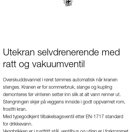
2
Utekran selvdrenerende med
ratt og vakuumventil
Overskuddsvannet i røret tømmes automatisk når kranen
stenges. Kranen er for sommerbruk, slange og kupling
demonteres før vinteren setter inn slik at alt vann renner ut.
Stengningen skjer på veggens innside i godt oppvarmet rom,
frostfri kran.
Med typegodkjent tilbakelsagsventil etter EN-1717 standard
for drikkevann.
Veggbrikken er i rustfritt stål, ventilhus og utløp er i forkrommet