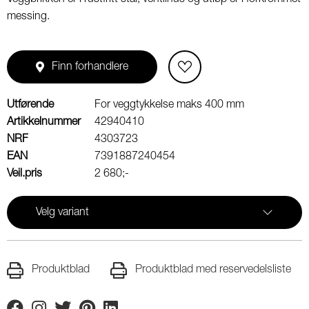
messing.
Finn forhandlere
Utførende
For veggtykkelse maks 400 mm
Artikkelnummer
42940410
NRF
4303723
EAN
7391887240454
Veil.pris
2 680;-
Velg variant
Produktblad
Produktblad med reservedelsliste