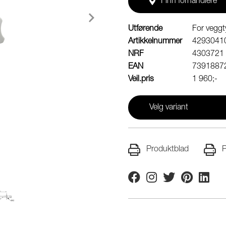
Finn forhandlere
Utførende
For vegg
Artikkelnummer
4293041
NRF
4303721
EAN
7391887
Veil.pris
1 960;-
Velg variant
Produktblad
P
Facebook
Instagram
Twitter
Pinterest
Linkedi