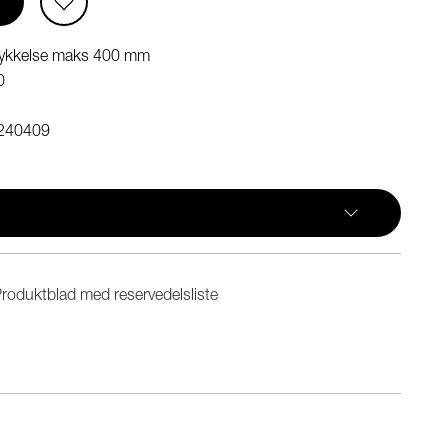
tykkelse maks 400 mm
0
240409
roduktblad med reservedelsliste
n