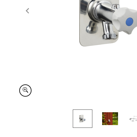
Item
1
of
3