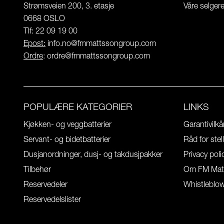
Strømsveien 200, 3. etasje
Våre selger
0668 OSLO
Tlf: 22 09 19 00
Epost:
info.no@fmmattssongroup.com
Ordre
:
ordre@fmmattssongroup.com
POPULÆRE KATEGORIER
LINKS
Kjøkken- og veggbatterier
Garantivilkå
Servant- og bidetbatterier
Råd for stel
Dusjanordninger, dusj- og takdusjpakker
Privacy poli
Tilbehør
Om FM Mat
Reservedeler
Whistleblo
Reservedelslister