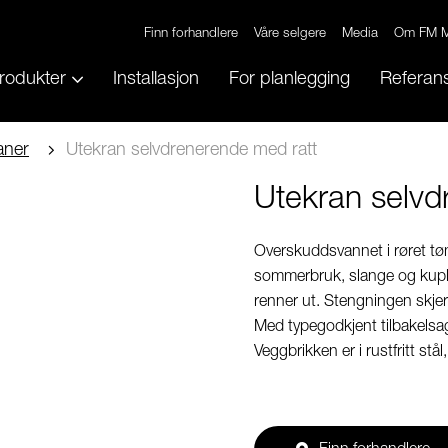
Finn forhandlere
Våre selgere
Media
Om FM M
rodukter
Installasjon
For planlegging
Referans
aner
Utekran selvdrenerende med ratt
Utekran selvd
Overskuddsvannet i røret tø
sommerbruk, slange og kuplin
renner ut. Stengningen skjer
Med typegodkjent tilbakelsag
Veggbrikken er i rustfritt st