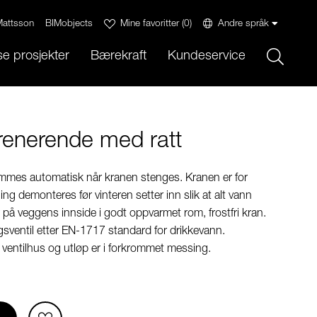
attsson
BIMobjects
Mine favoritter
(
0
)
Andre språk
Sök
e prosjekter
Bærekraft
Kundeservice
renerende med ratt
mmes automatisk når kranen stenges. Kranen er for
g demonteres før vinteren setter inn slik at alt vann
 på veggens innside i godt oppvarmet rom, frostfri kran.
sventil etter EN-1717 standard for drikkevann.
ål, ventilhus og utløp er i forkrommet messing.