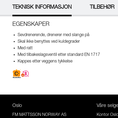
TEKNISK INFORMASJON
TILBEHØR
EGENSKAPER
Sevdrenerende, drenerer med slange på
Skal ikke benyttes ved kuldegrader
Med ratt
Med tilbakeslagsventil etter standard EN 1717
Kappes etter veggens tykkelse
Oslo
Våre selg
FM MATTSSON NORWAY AS
Kontor Osl