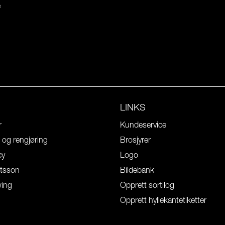
e
LINKS
r
Kundeservice
l og rengjøring
Brosjyrer
cy
Logo
tsson
Bildebank
wing
Opprett sortilog
Opprett hyllekantetiketter