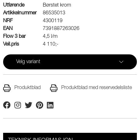
Utførende
Børstet krom
Artikkelnummer
86535013
NRF
4300119
EAN
7391887263026
Flow 3 bar
4,5 l/m
Veil.pris
4 110;-
Velg variant
Produktblad
Produktblad med reservedelsliste
Facebook
Instagram
Twitter
Pinterest
Linkedin