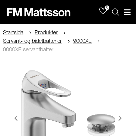
0
Sök
Men
Startsida
Produkter
Servant- og bidetbatterier
9000XE
9000XE servantbatteri
Item
1
of