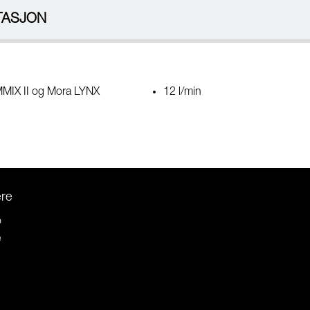
TASJON
MMIX II og Mora LYNX
12 l/min
ere
o
e