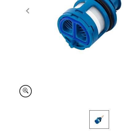
Item
1
of
1