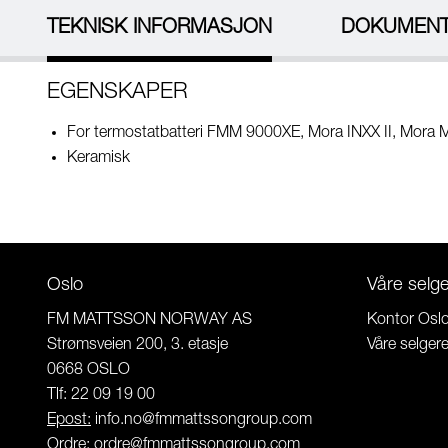
TEKNISK INFORMASJON
DOKUMEN
EGENSKAPER
For termostatbatteri FMM 9000XE, Mora INXX II, Mora 
Keramisk
Oslo
Våre selg
FM MATTSSON NORWAY AS
Kontor Osl
Strømsveien 200, 3. etasje
Våre selger
0668 OSLO
Tlf: 22 09 19 00
Epost:
info.no@fmmattssongroup.com
Ordre
:
ordre@fmmattssongroup.com