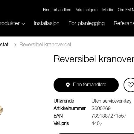
Finn forhandlere
Våre selgere
Media
Om FM M
rodukter
Installasjon
For planlegging
Referans
stat
Reversibel kranoverdel
Reversibel kranover
Finn forhandlere
Utførende
Uten serviceverktøy
Artikkelnummer
S600269
EAN
7391887271557
Veil.pris
440;-