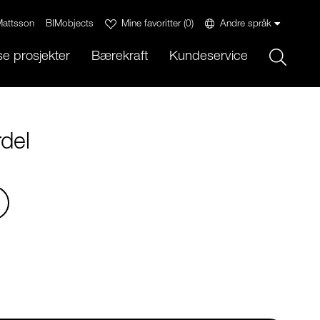
attsson
BIMobjects
Mine favoritter
(
0
)
Andre språk
Sök
e prosjekter
Bærekraft
Kundeservice
del