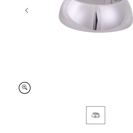
Item
1
of
1