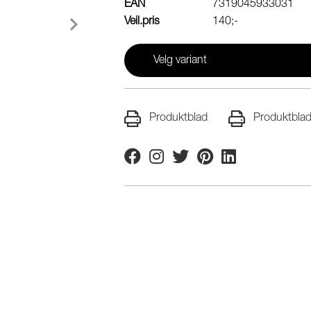
EAN
7319045933031
Veil.pris
140;-
Velg variant
Produktblad
Produktblad
Facebook
Instagram
Twitter
Pinterest
Linkedin