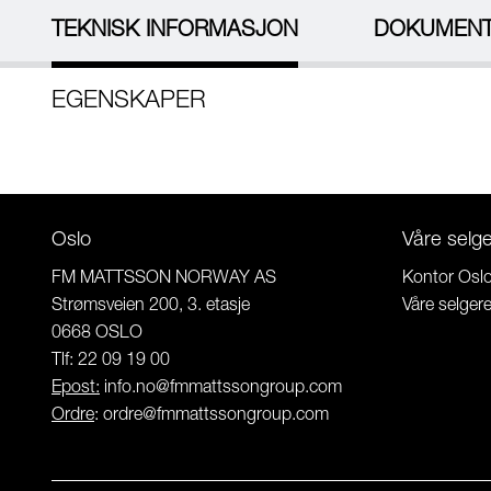
TEKNISK INFORMASJON
DOKUMEN
EGENSKAPER
Oslo
Våre selg
FM MATTSSON NORWAY AS
Kontor Osl
Strømsveien 200, 3. etasje
Våre selger
0668 OSLO
Tlf: 22 09 19 00
Epost:
info.no@fmmattssongroup.com
Ordre
:
ordre@fmmattssongroup.com