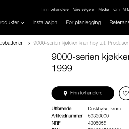
Finn forhandlere
Våre selgere
Media
Om FM M
rodukter
Installasjon
For planlegging
Referans
psbatterier
9000-serien kjøkkenkran høy tut. Produser
9000-serien kjøkken
1999
Finn forhandlere
Utførende
Dekkhylse, krom
Artikkelnummer
59330000
NRF
4305055