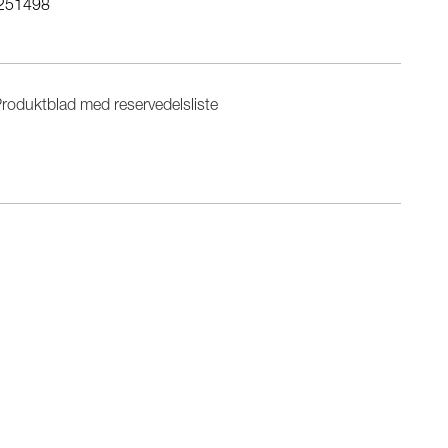
251498
roduktblad med reservedelsliste
n