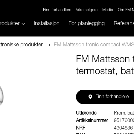
Finn forhandlere
Våre selgere
Media
Om FM M
rodukter
Installasjon
For planlegging
Referans
ektroniske produkter
FM Mattsson tronic compact WMS, m
FM Mattsson 
termostat, batt
Finn forhandlere
Utførende
Krom, batt
Artikkelnummer
9517600
NRF
4304886