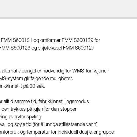
pter FMM S600131 og omformer FMM S600129 for
tor FMM S600128 og skjøtekabel FMM S600127
lternativ dongel er nødvendig for WMS-funksjoner
 WMS-system gir følgende muligheter:
brikkinnstilt på 30 sek.
r alltid samme tid, fabrikkinnstillingsmodus
s den trykkes på igjen før den stopper
ering avbryter spyling
vall og spyle tid (for å unngå stillestående vann)
nforbruk og temperatur for individuell dusj eller gruppe