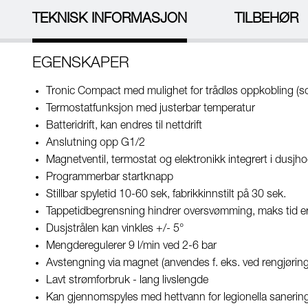
TEKNISK INFORMASJON
TILBEHØR
EGENSKAPER
Tronic Compact med mulighet for trådløs oppkobling (
Termostatfunksjon med justerbar temperatur
Batteridrift, kan endres til nettdrift
Anslutning opp G1/2
Magnetventil, termostat og elektronikk integrert i dusjh
Programmerbar startknapp
Stillbar spyletid 10-60 sek, fabrikkinnstilt på 30 sek.
Tappetidbegrensning hindrer oversvømming, maks tid e
Dusjstrålen kan vinkles +/- 5°
Mengderegulerer 9 l/min ved 2-6 bar
Avstengning via magnet (anvendes f. eks. ved rengjøring
Lavt strømforbruk - lang livslengde
Kan gjennomspyles med hettvann for legionella sanerin