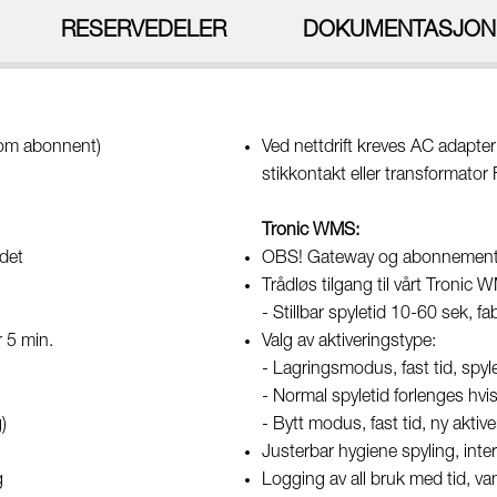
RESERVEDELER
DOKUMENTASJON
som abonnent)
Ved nettdrift kreves AC ada
stikkontakt eller transforma
Tronic WMS:
odet
OBS! Gateway og abonnement a
Trådløs tilgang til vårt Tronic
- Stillbar spyletid 10-60 sek, fa
r 5 min.
Valg av aktiveringstype:
- Lagringsmodus, fast tid, spyle
- Normal spyletid forlenges hvi
)
- Bytt modus, fast tid, ny aktiv
Justerbar hygiene spyling, inter
g
Logging av all bruk med tid, van