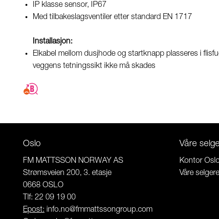
IP klasse sensor, IP67
Med tilbakeslagsventiler etter standard EN 1717
Installasjon:
Elkabel mellom dusjhode og startknapp plasseres i flisfug
veggens tetningssikt ikke må skades
Oslo
Våre selg
FM MATTSSON NORWAY AS
Kontor Osl
Strømsveien 200, 3. etasje
Våre selger
0668 OSLO
Tlf: 22 09 19 00
Epost:
info.no@fmmattssongroup.com