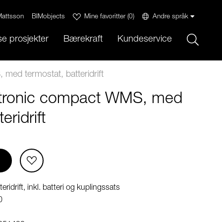
attsson
BIMobjects
Mine favoritter
(
0
)
Andre språk
Sök
e prosjekter
Bærekraft
Kundeservice
ed termostat, batteridrift
tronic compact WMS, med
eridrift
eridrift, inkl. batteri og kuplingssats
0