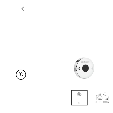
Item
1
of
2