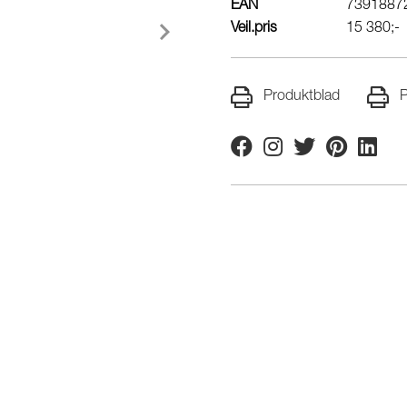
EAN
7391887
Veil.pris
15 380;-
Produktblad
P
Facebook
Instagram
Twitter
Pinterest
Linkedi