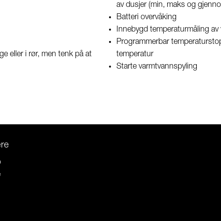
av dusjer (min, maks og gjenno
Batteri overvåking
Innebygd temperaturmåling av
Programmerbar temperaturstopp
e eller i rør, men tenk på at
temperatur
Starte varmtvannspyling
ere
o
e