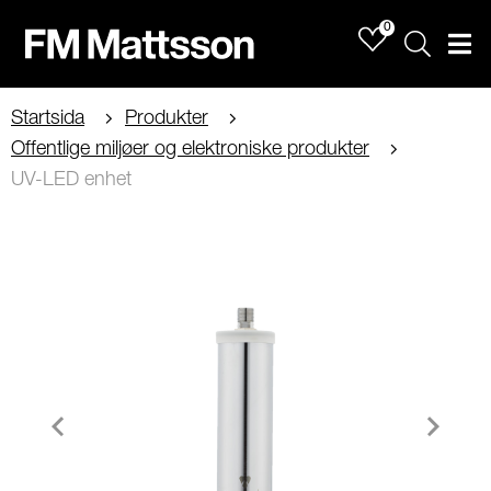
0
Sök
Men
Startsida
Produkter
Offentlige miljøer og elektroniske produkter
UV-LED enhet
Item
1
of