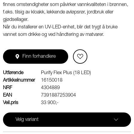
finnes omstendigheter som påvirker vannkvaliteten i brønnen,
f.eks. tilsig av kloakk, lekkende avløpsrør, jordbruk eller
gjødsellager.
Når du installerer en UV-LED-enhet, blir det trygt å bruke
vannet som drikke og ved håndtering av matvarer.
Finn forhandlere
Utførende
Purify Flex Plus (18 LED)
Artikkelnummer
16150018
NRF
4304889
EAN
7391887253904
Veil.pris
33 900;-
Velg variant