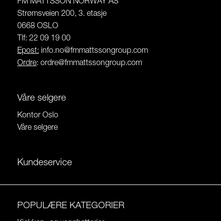
FM MATTSSON NORWAY AS
Strømsveien 200, 3. etasje
0668 OSLO
Tlf: 22 09 19 00
Epost:
info.no@fmmattssongroup.com
Ordre
:
ordre@fmmattssongroup.com
Våre selgere
Kontor Oslo
Våre selgere
Kundeservice
POPULÆRE KATEGORIER