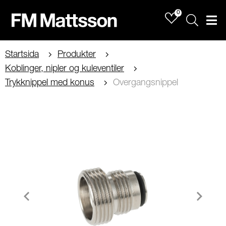
0
Sök
Men
Startsida
Produkter
Koblinger, nipler og kuleventiler
Trykknippel med konus
Overgangsnippel
Item
1
of