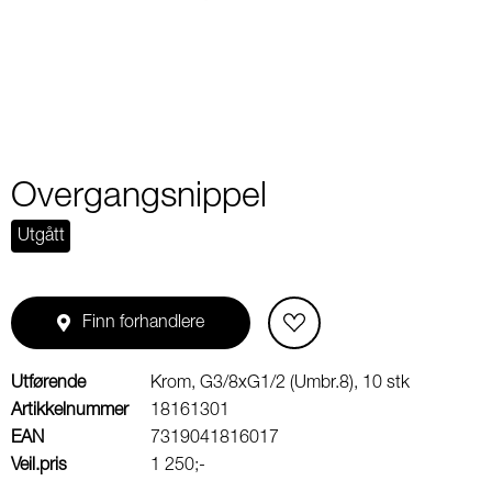
2
Overgangsnippel
Utgått
Finn forhandlere
Utførende
Krom, G3/8xG1/2 (Umbr.8), 10 stk
Artikkelnummer
18161301
EAN
7319041816017
Veil.pris
1 250;-