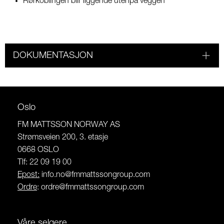
Rørkoblingen blir liggende utenpå veggen
DOKUMENTASJON
Oslo
FM MATTSSON NORWAY AS
Strømsveien 200, 3. etasje
0668 OSLO
Tlf: 22 09 19 00
Epost:
info.no@fmmattssongroup.com
Ordre
:
ordre@fmmattssongroup.com
Våre selgere