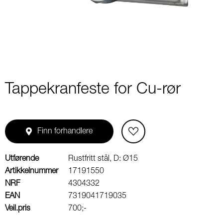
2
Tappekranfeste for Cu-rør
Finn forhandlere
Utførende
Rustfritt stål, D: Ø15
Artikkelnummer
17191550
NRF
4304332
EAN
7319041719035
Veil.pris
700;-