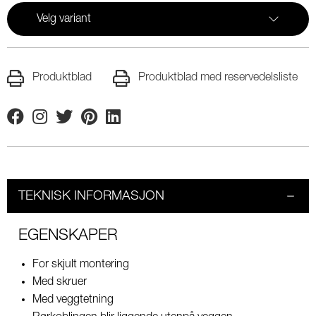
Velg variant
Produktblad
Produktblad med reservedelsliste
Facebook
Instagram
Twitter
Pinterest
Linkedin
TEKNISK INFORMASJON
EGENSKAPER
For skjult montering
Med skruer
Med veggtetning