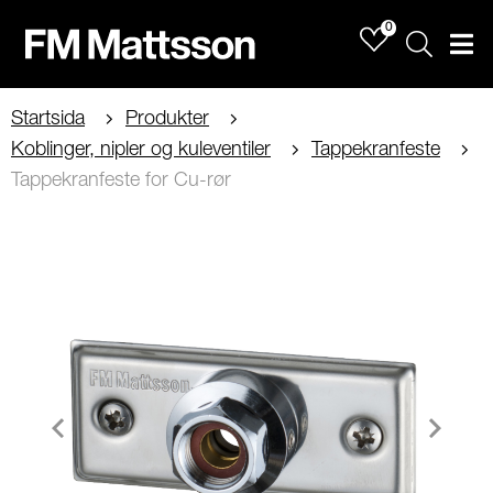
0
Sök
Men
Startsida
Produkter
Koblinger, nipler og kuleventiler
Tappekranfeste
Tappekranfeste for Cu-rør
Item
1
of