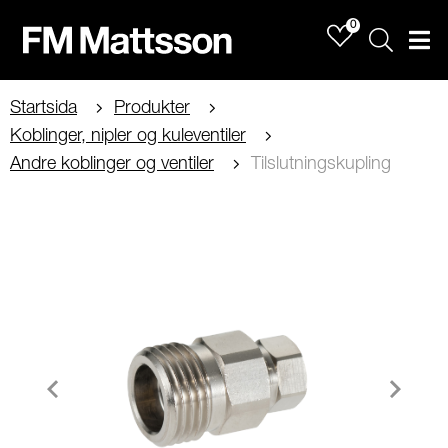
0
Sök
Men
Startsida
Produkter
Koblinger, nipler og kuleventiler
Andre koblinger og ventiler
Tilslutningskupling
Item
1
of