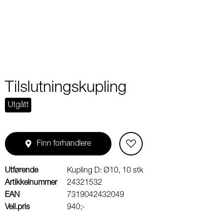
2
Tilslutningskupling
Utgått
Finn forhandlere
Utførende
Kupling D: Ø10, 10 stk
Artikkelnummer
24321532
EAN
7319042432049
Veil.pris
940;-