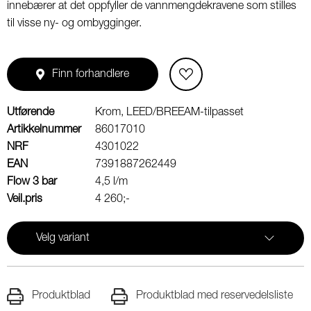
innebærer at det oppfyller de vannmengdekravene som stilles
til visse ny- og ombygginger.
Finn forhandlere
Utførende
Krom, LEED/BREEAM-tilpasset
Artikkelnummer
86017010
NRF
4301022
EAN
7391887262449
Flow 3 bar
4,5 l/m
Veil.pris
4 260;-
Velg variant
Produktblad
Produktblad med reservedelsliste