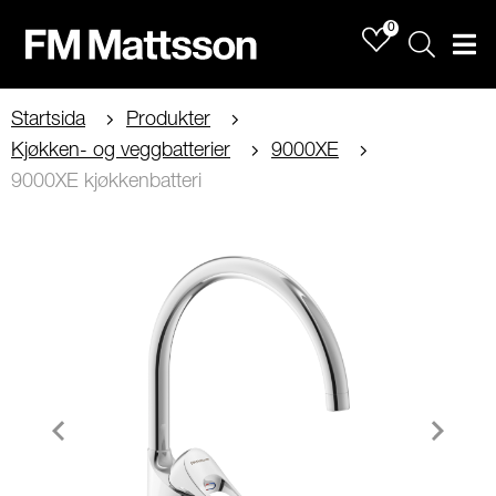
0
Sök
Men
Startsida
Produkter
Kjøkken- og veggbatterier
9000XE
9000XE kjøkkenbatteri
Item
1
of