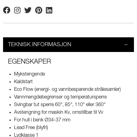
Facebook
Instagram
Twitter
Pinterest
Linkedin
TEKNISK INFORMASJON
EGENSKAPER
Mykstengende
Kaldstart
Eco Flow (energi- og vannbesparende strålesamler)
Vannmengdebegrenser og temperatursperre
Svingbar tut sperre 60°, 85°, 110° eller 360°
Avstengning for maskin Kv, omstillbar til Vv
For hull i benk Ø34-37 mm
Lead Free (blyfri)
Lydklasse 1