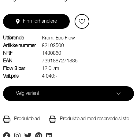
Finn forhandlere
Utførende
Krom, Eco Flow
Artikkelnummer
82103500
NRF
1430860
EAN
7391887271885
Flow 3 bar
12,0 l/m
Veil.pris
4 040;-
Velg variant
Produktblad
Produktblad med reservedelsliste