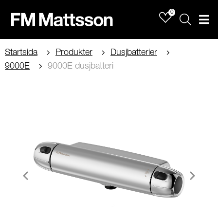
0
Sök
Men
Startsida
Produkter
Dusjbatterier
9000E
9000E dusjbatteri
Item
1
of
2