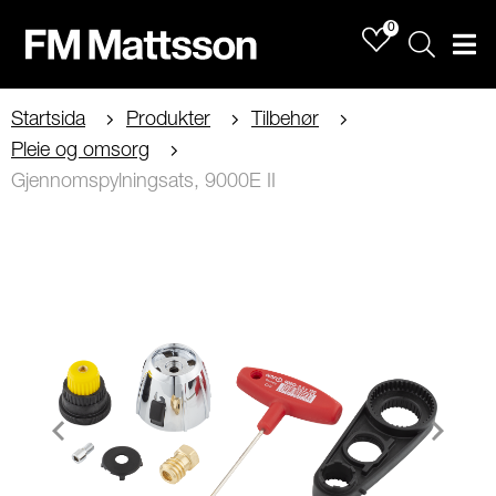
0
Sök
Men
Startsida
Produkter
Tilbehør
Pleie og omsorg
Gjennomspylningsats, 9000E II
Item
1
of