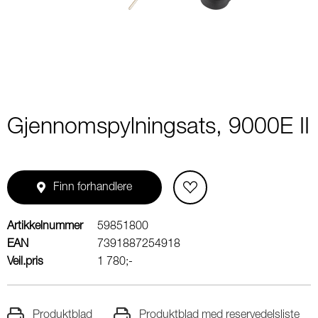
1
Gjennomspylningsats, 9000E II
Finn forhandlere
Artikkelnummer
59851800
EAN
7391887254918
Veil.pris
1 780;-
Produktblad
Produktblad med reservedelsliste