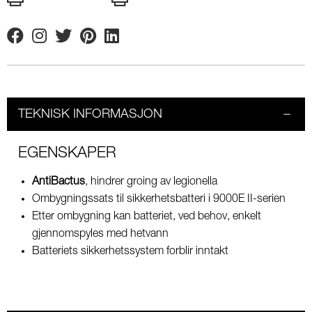
Facebook
Instagram
Twitter
Pinterest
Linkedin
TEKNISK INFORMASJON
EGENSKAPER
AntiBactus
, hindrer groing av legionella
Ombygningssats til sikkerhetsbatteri i 9000E II-serien
Etter ombygning kan batteriet, ved behov, enkelt
gjennomspyles med hetvann
Batteriets sikkerhetssystem forblir inntakt