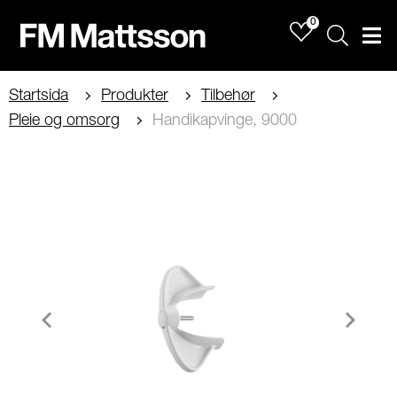
0
Sök
Men
Startsida
Produkter
Tilbehør
Pleie og omsorg
Handikapvinge, 9000
Item
1
of
1