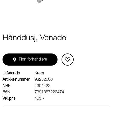
Hånddusj, Venado
Finn forhandlere
Utførende
Krom
Artikkelnummer
93252000
NRF
4304422
EAN
7391887222474
Veil.pris
405;-