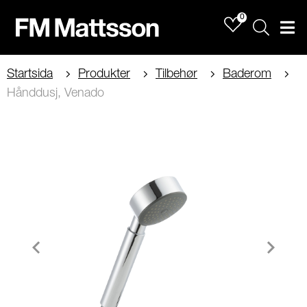
0
Sök
Men
Startsida
Produkter
Tilbehør
Baderom
Hånddusj, Venado
Item
1
of
2