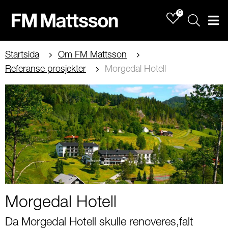
0
Sök
Men
Startsida
Om FM Mattsson
Referanse prosjekter
Morgedal Hotell
Morgedal Hotell
Da Morgedal Hotell skulle renoveres,falt