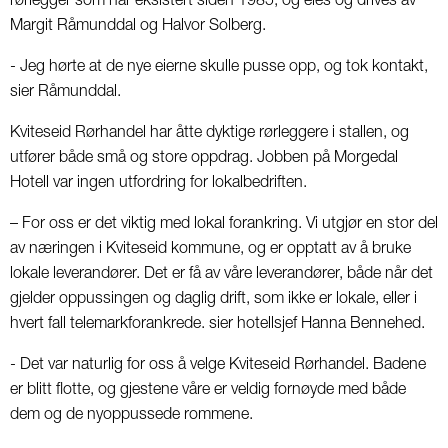
rørlegger som har eksistert siden 1985, og eies og drives av
Margit Råmunddal og Halvor Solberg.
- Jeg hørte at de nye eierne skulle pusse opp, og tok kontakt,
sier Råmunddal.
Kviteseid Rørhandel har åtte dyktige rørleggere i stallen, og
utfører både små og store oppdrag. Jobben på Morgedal
Hotell var ingen utfordring for lokalbedriften.
– For oss er det viktig med lokal forankring. Vi utgjør en stor del
av næringen i Kviteseid kommune, og er opptatt av å bruke
lokale leverandører. Det er få av våre leverandører, både når det
gjelder oppussingen og daglig drift, som ikke er lokale, eller i
hvert fall telemarkforankrede. sier hotellsjef Hanna Bennehed.
- Det var naturlig for oss å velge Kviteseid Rørhandel. Badene
er blitt flotte, og gjestene våre er veldig fornøyde med både
dem og de nyoppussede rommene.