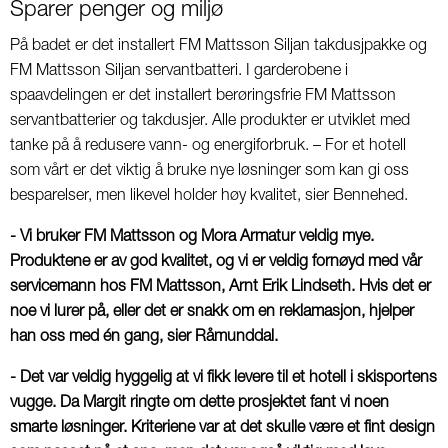
Sparer penger og miljø
På badet er det installert FM Mattsson Siljan takdusjpakke og
FM Mattsson Siljan servantbatteri. I garderobene i
spaavdelingen er det installert berøringsfrie FM Mattsson
servantbatterier og takdusjer. Alle produkter er utviklet med
tanke på å redusere vann- og energiforbruk. – For et hotell
som vårt er det viktig å bruke nye løsninger som kan gi oss
besparelser, men likevel holder høy kvalitet, sier Bennehed.
- Vi bruker FM Mattsson og Mora Armatur veldig mye.
Produktene er av god kvalitet, og vi er veldig fornøyd med vår
servicemann hos FM Mattsson, Arnt Erik Lindseth. Hvis det er
noe vi lurer på, eller det er snakk om en reklamasjon, hjelper
han oss med én gang, sier Råmunddal.
- Det var veldig hyggelig at vi fikk levere til et hotell i skisportens
vugge. Da Margit ringte om dette prosjektet fant vi noen
smarte løsninger. Kriteriene var at det skulle være et fint design