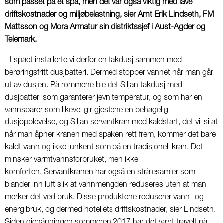
som passet på et spa, men det var også viktig med lave
driftskostnader og miljøbelastning, sier Arnt Erik Lindseth, FM
Mattsson og Mora Armatur sin distriktssjef i Aust-Agder og
Telemark.
- I spaet installerte vi derfor en takdusj sammen med
berøringsfritt dusjbatteri. Dermed stopper vannet når man går
ut av dusjen. På rommene ble det Siljan takdusj med
dusjbatteri som garanterer jevn temperatur, og som har en
vannsparer som likevel gir gjestene en behagelig
dusjopplevelse, og Siljan servantkran med kaldstart, det vil si at
når man åpner kranen med spaken rett frem, kommer det bare
kaldt vann og ikke lunkent som på en tradisjonell kran. Det
minsker varmtvannsforbruket, men ikke
komforten. Servantkranen har også en strålesamler som
blander inn luft slik at vannmengden reduseres uten at man
merker det ved bruk. Disse produktene reduserer vann- og
energibruk, og dermed hotellets driftskostnader, sier Lindseth.
Siden gjenåpningen sommeren 2017 har det vært travelt på