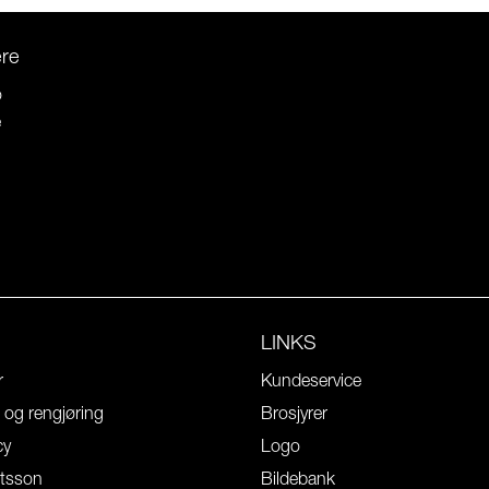
ere
o
e
LINKS
r
Kundeservice
l og rengjøring
Brosjyrer
cy
Logo
tsson
Bildebank