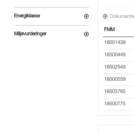
Energiklasse
Dokumenta
FMM
Miljøvurderinger
18501439
18500449
18502549
18500559
18503765
18500775