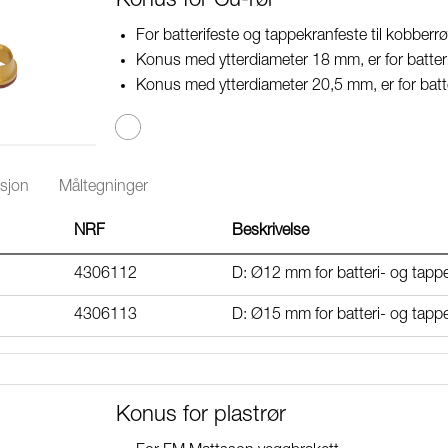
Konus for Cu-rør
For batterifeste og tappekranfeste til kobberrø
Konus med ytterdiameter 18 mm, er for batter
Konus med ytterdiameter 20,5 mm, er for batte
sjon
Måltegninger
NRF
Beskrivelse
4306112
D: Ø12 mm for batteri- og tapp
4306113
D: Ø15 mm for batteri- og tapp
Konus for plastrør