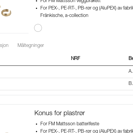
For FM Mattsson veggbrakett
For PEX-, PE-RT-, PB-rør og (AluPEX) av fab
Fränkische, a-collection
sjon
Måltegninger
NRF
Be
A.
B
Konus for plastrør
For FM Mattsson batterifeste
For PEX-, PE-RT-, PB-rør og (AluPEX) av fab