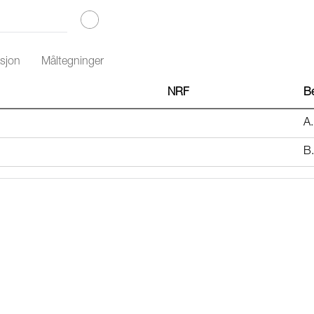
sjon
Måltegninger
NRF
Be
A.
B