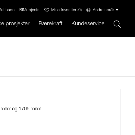
attsson
BIMobjects
Mine favoritter
(
0
)
Andre språk
Sök
e prosjekter
Bærekraft
Kundeservice
700-xxxx og 1705-xxxx