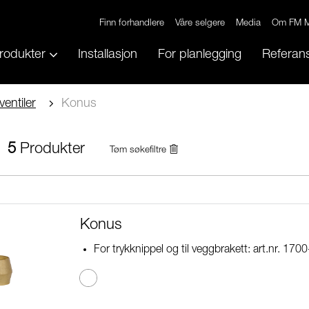
Finn forhandlere
Våre selgere
Media
Om FM M
rodukter
Installasjon
For planlegging
Referans
ventiler
Konus
5
Produkter
Tøm søkefiltre
Konus
For trykknippel og til veggbrakett: art.nr. 1