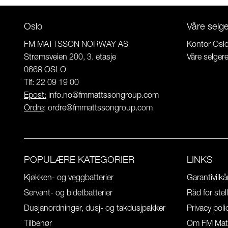
Oslo
Våre selg
FM MATTSSON NORWAY AS
Kontor Osl
Strømsveien 200, 3. etasje
Våre selger
0668 OSLO
Tlf: 22 09 19 00
Epost:
info.no@fmmattssongroup.com
Ordre
:
ordre@fmmattssongroup.com
POPULÆRE KATEGORIER
LINKS
Kjøkken- og veggbatterier
Garantivilkå
Servant- og bidetbatterier
Råd for stel
Dusjanordninger, dusj- og takdusjpakker
Privacy poli
Tilbehør
Om FM Mat