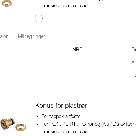
Fränkische, a-collection
sjon
Måltegninger
NRF
Be
A.
B
Konus for plastrør
For tappekranfeste
For PEX-, PE-RT-, PB-rør og (AluPEX) av fab
Fränkische, a-collection