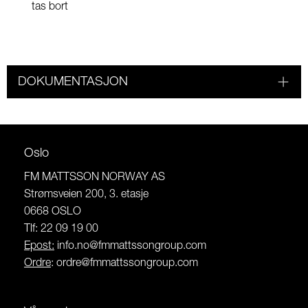
tas bort
DOKUMENTASJON
Oslo
FM MATTSSON NORWAY AS
Strømsveien 200, 3. etasje
0668 OSLO
Tlf: 22 09 19 00
Epost:
info.no@fmmattssongroup.com
Ordre
:
ordre@fmmattssongroup.com