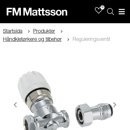
0
Sök
Men
Startsida
Produkter
Håndkletørkere og tilbehør
Reguleringsventil
Item
1
of
1