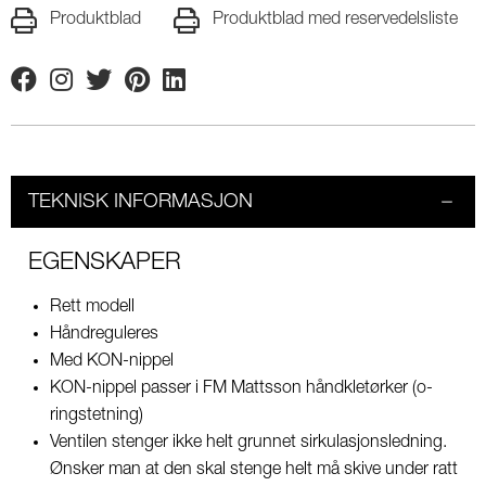
Produktblad
Produktblad med reservedelsliste
Facebook
Instagram
Twitter
Pinterest
Linkedin
TEKNISK INFORMASJON
EGENSKAPER
Rett modell
Håndreguleres
Med KON-nippel
KON-nippel passer i FM Mattsson håndkletørker (o-
ringstetning)
Ventilen stenger ikke helt grunnet sirkulasjonsledning.
Ønsker man at den skal stenge helt må skive under ratt