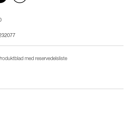
0
232077
roduktblad med reservedelsliste
n