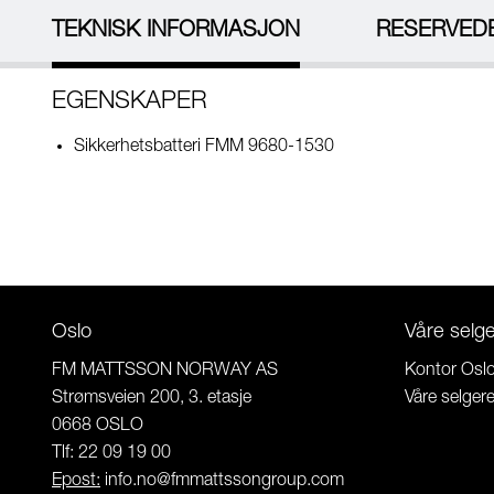
TEKNISK INFORMASJON
RESERVED
EGENSKAPER
Sikkerhetsbatteri FMM 9680-1530
Oslo
Våre selg
FM MATTSSON NORWAY AS
Kontor Osl
Strømsveien 200, 3. etasje
Våre selger
0668 OSLO
Tlf: 22 09 19 00
Epost:
info.no@fmmattssongroup.com