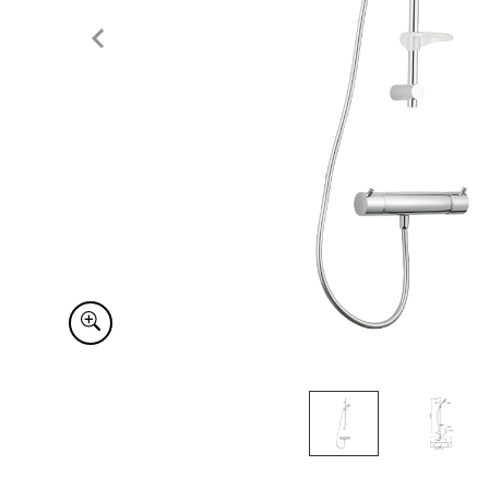
Item
1
of
2