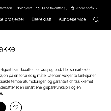
attsson
BIMobjects
Mine favoritter
(
0
)
Andre språk
Sök
e prosjekter
Bærekraft
Kundeservice
akke
lligent blandebatteri for dusj og bad. Her samarbeider
ksjon på en forbilledlig måte. Utenom velkjente funksjoner
 eksakte temperaturholdingen og garantert driftssikkerhet
andebatteriet en smart energisparefunksjon og en
e.