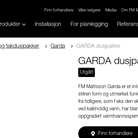
Finn forhandlere
Våre selgere
Media
Om FM M
rodukter
Installasjon
For planlegging
Referans
og takdusjpakker
Garda
GARDA dusjpakke
GARDA dusjp
Utgått
FM Mattsson Garda er et inte
stilren form og utmerket fun
fra tidligere, som f eks den
ved kalkholdig vann, har bl
oppgradert varmtvannssperr
Finn forhandlere