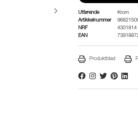
Utførende
Krom
Artikkelnummer
9682150
NRF
4301814
EAN
7391887
Produktblad
P
Facebook
Instagram
Twitter
Pinterest
Linkedi