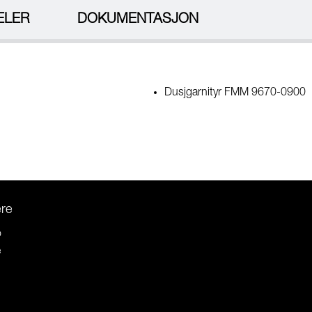
ELER
DOKUMENTASJON
Dusjgarnityr FMM 9670-0900
ere
o
e