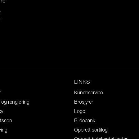
ere
o
e
LINKS
r
Kundeservice
l og rengjøring
Brosjyrer
cy
Logo
tsson
Bildebank
wing
Opprett sortilog