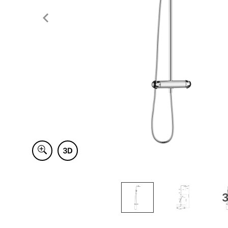
Item
1
of
3