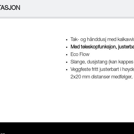
TASJON
Tak- og hånddusj med kalkavvis
Med teleskopfunksjon, justerba
Eco Flow
Slange, dusjstang (kan kappes
Veggfeste fritt justerbart i hø
2x20 mm distanser medfølger, m