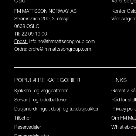
Oslo
Våre selg
FM MATTSSON NORWAY AS
Kontor Osl
Strømsveien 200, 3. etasje
Våre selger
0668 OSLO
Tlf: 22 09 19 00
Epost:
info.no@fmmattssongroup.com
Ordre
:
ordre@fmmattssongroup.com
POPULÆRE KATEGORIER
LINKS
Kjøkken- og veggbatterier
Garantivilkå
Servant- og bidetbatterier
Råd for stel
Dusjanordninger, dusj- og takdusjpakker
Privacy poli
Tilbehør
Om FM Mat
Reservedeler
Whistleblo