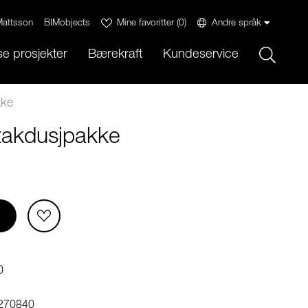
attsson
BIMobjects
Mine favoritter
(
0
)
Andre språk
Sök
e prosjekter
Bærekraft
Kundeservice
kke
takdusjpakke
0
270840