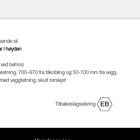
ende sil
r i høyden
 ved behov)
yderetning, 700–970 fra tilkobling og 50-100 mm fra vegg,
ed veggtetning, skult rørskjøt
Tilbakeslagssikring