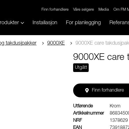
Finn forhandlere
Våre selgere
Media
Om FM M
rodukter
Installasjon
For planlegging
Referans
og takdusjpakker
9000XE
9000XE care takdusjpa
9000XE care 
Utgått
Finn forhandlere
Utførende
Krom
Artikkelnummer
8683450
NRF
1378629
EAN
7391887