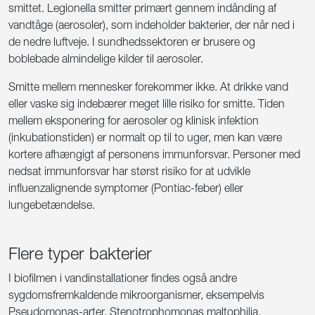
smittet. Legionella smitter primært gennem indånding af
vandtåge (aerosoler), som indeholder bakterier, der når ned i
de nedre luftveje. I sundhedssektoren er brusere og
boblebade almindelige kilder til aerosoler.
Smitte mellem mennesker forekommer ikke. At drikke vand
eller vaske sig indebærer meget lille risiko for smitte. Tiden
mellem eksponering for aerosoler og klinisk infektion
(inkubationstiden) er normalt op til to uger, men kan være
kortere afhængigt af personens immunforsvar. Personer med
nedsat immunforsvar har størst risiko for at udvikle
influenzalignende symptomer (Pontiac-feber) eller
lungebetændelse.
Flere typer bakterier
I biofilmen i vandinstallationer findes også andre
sygdomsfremkaldende mikroorganismer, eksempelvis
Pseudomonas-arter, Stenotrophomonas maltophilia,